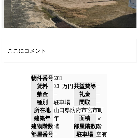
ここにコメント
物件番号
6011
賃料
0.3 万円
共益費等
ー
敷金
ー
礼金
ー
種別
駐車場
間取
ー
所在地
山口県防府市宮市町
建築年
年
面積
㎡
建物階数
階
部屋階数
階
部屋番号
ー
駐車場
空有