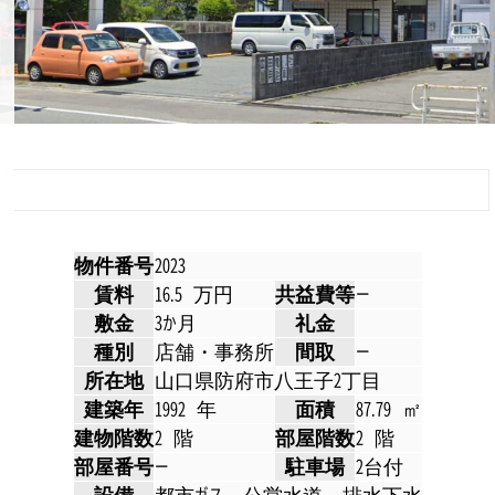
物件番号
2023
賃料
16.5 万円
共益費等
ー
敷金
3か月
礼金
種別
店舗・事務所
間取
ー
所在地
山口県防府市八王子2丁目
建築年
1992 年
面積
87.79 ㎡
建物階数
2 階
部屋階数
2 階
部屋番号
ー
駐車場
2台付
設備
都市ガス
公営水道
排水下水