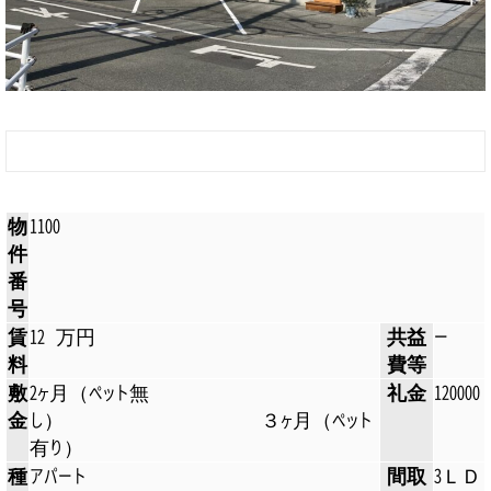
物
1100
件
番
号
賃
12 万円
共益
ー
料
費等
敷
2ヶ月（ペット無
礼金
120000
金
し） ３ヶ月（ペット
有り）
種
アパート
間取
3ＬＤ