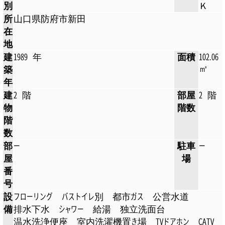
別
Ｋ
所
山口県防府市新田
在
地
建
1989 年
面積
102.06
㎡
築
年
建
2 階
部屋
2 階
物
階数
階
数
部
ー
駐車
ー
屋
場
番
号
設
フローリング
バストイレ別
都市ガス
公営水道
備
排水下水
シャワー
給湯
独立洗面台
温水洗浄便座
室内洗濯機置き場
TVドアホン
CATV