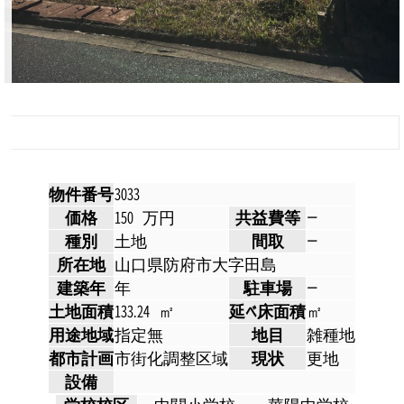
物件番号
3033
価格
150 万円
共益費等
ー
種別
土地
間取
ー
所在地
山口県防府市大字田島
建築年
年
駐車場
ー
土地面積
133.24 ㎡
延べ床面積
㎡
用途地域
指定無
地目
雑種地
都市計画
市街化調整区域
現状
更地
設備