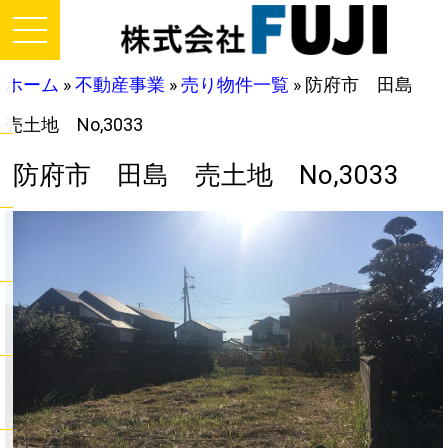
ホーム
»
不動産事業
»
売り物件一覧
»
防府市 田島
売土地 No,3033
防府市 田島 売土地 No,3033